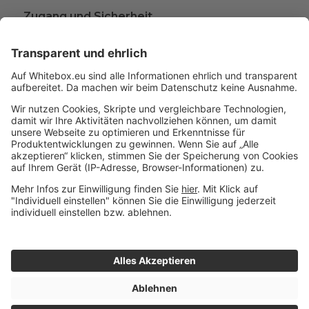
Zugang und Sicherheit
Kündigen
Beschwerden
Wissen rund ums Anlegen
Glossar
A
B
C
D
Impressum
© 2015 - 2026 Whitebox
|
Datenschutz
- Alle Rechte
|
E
Nutzungsbedingungen
vorbehalten
F