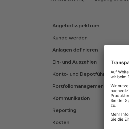
Angebotsspektrum
Kunde werden
Anlagen definieren
Ein- und Auszahlen
Konto- und Depotführung
Portfoliomanagement
Kommunikation
Reporting
Kosten