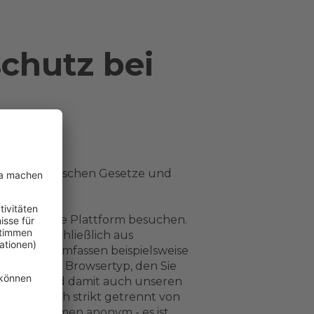
schutz bei
dbaren deutschen Gesetze und
n Sie unsere Plattform besuchen.
t und ausschließlich aus
rmationen umfassen beispielsweise
er aber den Browsertyp, den Sie
Angebot und damit auch unseren
erden jedoch strikt getrennt von
ich vollkommen anonym - es ist