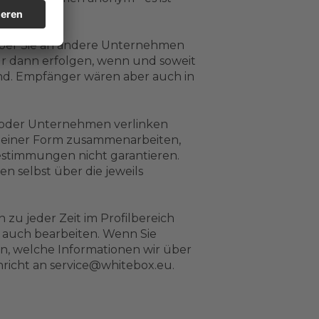
hen.
 über Sie an andere Unternehmen
r dann erfolgen, wenn und soweit
sind. Empfänger wären aber auch in
r oder Unternehmen verlinken
nd einer Form zusammenarbeiten,
stimmungen nicht garantieren.
 selbst über die jeweils
 zu jeder Zeit im Profilbereich
n auch bearbeiten. Wenn Sie
, welche Informationen wir über
hricht an service@whitebox.eu.