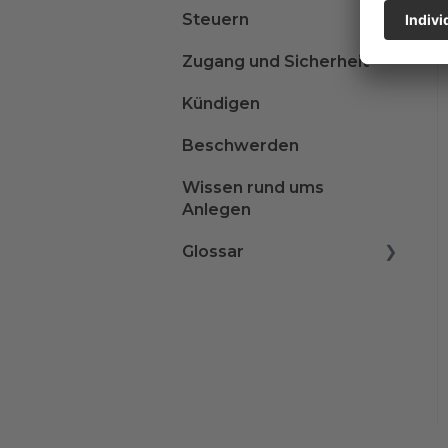
Steuern
Zugang und Sicherheit
Kündigen
Beschwerden
Wissen rund ums
Anlegen
Glossar
A
B
C
D