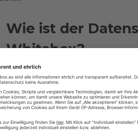
Wie ist der Daten
Whitebox?
Ihre Daten werden nach den Richtlinien der anwen
der Standards der EU gespeichert und verarbeitet.
Wir erstellen keine personenbezogenen Profile, wen
Es kann aber sein, dass wir Ihren Besuch automatisier
statistischen Zwecken erfassen. So gesammelte Info
Zugriffszeiten, Verweildauer auf einzelnen Seiten od
verwenden. Diese Informationen helfen uns, unser 
Service für Sie zu verbessern. Diese Informationen w
persönlichen Informationen erfasst. Sie bleiben folgl