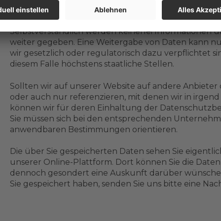
nicht möglich, Rückschlüsse auf Ihre Identität zu zie
Selbstverständlich werden keinerlei Informationen
weiter gegeben. Eine Weitergabe von Daten kann nu
wir gesetzlich oder regulatorisch dazu verpflichtet 
diesem Falle höchstens staatliche Stellen.
Sollten wir auf unserer Website auf andere Anbiete
oder auch nur referenzieren, mit denen wir in irge
können wir für deren Einhaltung der Datenschutzbe
Sie müssen sich bei den entsprechenden Unternehmen
anwendbaren Bestimmungen orientieren.
Die über Sie gespeicherten Daten sehen Sie eigentlich
unserer Online-Plattform. Dort können Sie die Date
dennoch gesondert eine Auskunft darüber wünschen
Sie gespeichert haben, senden Sie uns bitte eine Nac