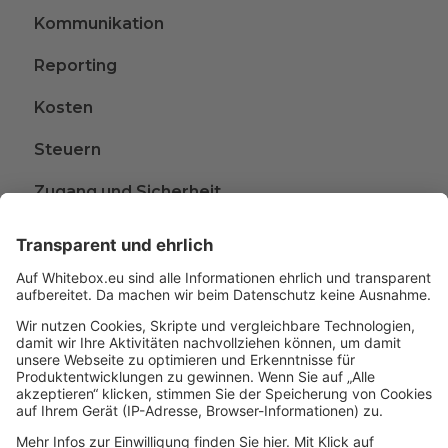
Kommunikation
Reporting
Kosten
Steuern
Zugang und Sicherheit
Kündigen
Beschwerden
Wissen rund ums Anlegen
Glossar
A
B