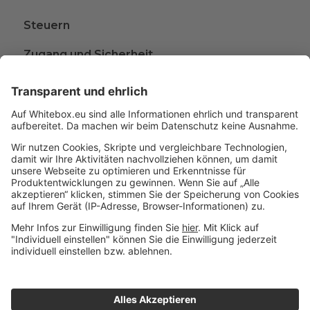
Steuern
Zugang und Sicherheit
Kündigen
Beschwerden
Wissen rund ums Anlegen
Glossar
A
B
C
D
Impressum
© 2015 - 2026 Whitebox
|