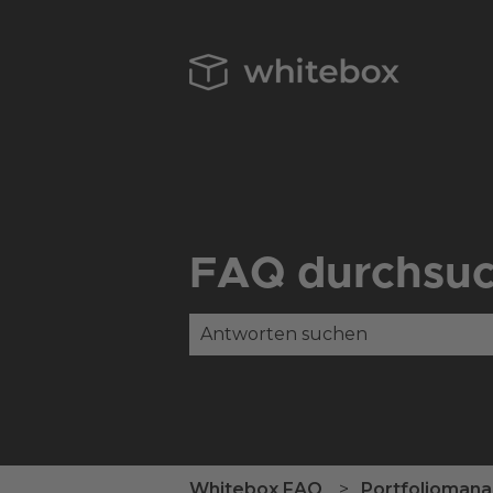
FAQ durchsu
Es gibt keine Vorschläge, da das
Whitebox FAQ
Portfolioman