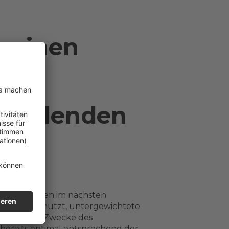
 meinen
Dividenden
Zinsen werden im nächsten
st dafür genutzt, untergewichtete
Erträge zum Zwecke des
 bereits optimal entsprechend der