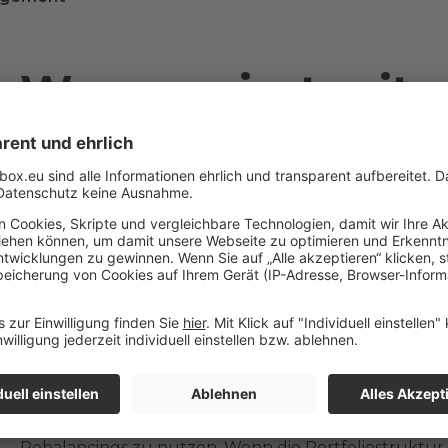
Was passiert mit
Erträgen aus
ausgeschütteten 
oder Zinsen?
Alle Erträge aus ausgeschütteten Dividenden oder 
Handelszyklus reinvestiert. Dabei werden sie zunäch
Positionen aufzustocken. So ist es uns möglich, die 
Rebalancings zu nutzen. Wenn die Portfoliostruktur