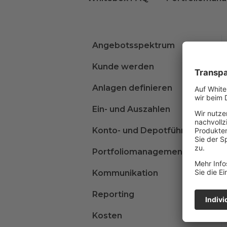
Angebotsspektrum
Kunde werden
Anlagen definieren
Ein- und Auszahlen
Konto- und Depotführung
Portfoliomanagement
Kommunikation
Reporting
Kosten