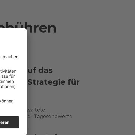
Gebühren
mmer auf das
r pro Strategie für
n Monat verwaltete
hschnitts der Tagesendwerte
rategie.