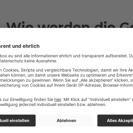
Wie werden die 
berechnet?
Wir berechnen die Gebühren i
gesamte Anlagevolumen, das wi
Sie verwalten.
Zunächst ermitteln wir also das für den betreffende
Anlagevolumen. Das berechnen wir anhand des Durc
jeder Ihrer Anlagen innerhalb der jeweiligen Anlagest