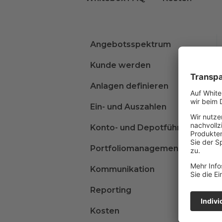
Angebotsspektrum
Kunde werden
Anlagen definieren
Ein- und Auszahlen
Konto- und Depotführung
Portfoliomanagement
Kommunikation
Reporting
Kosten