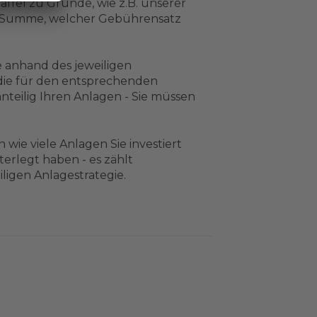
affel zu Grunde, wie z.B. unserer
en Summe, welcher Gebührensatz
e anhand des jeweiligen
ie für den entsprechenden
teilig Ihren Anlagen - Sie müssen
n wie viele Anlagen Sie investiert
terlegt haben - es zählt
iligen Anlagestrategie.