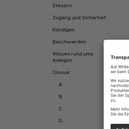
Steuern
Zugang und Sicherheit
Kündigen
Beschwerden
Wissen rund ums
Anlegen
Glossar
A
B
C
D