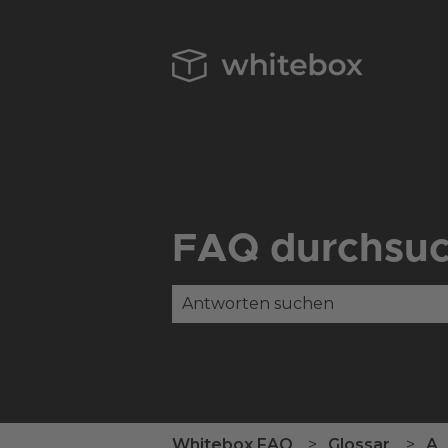
FAQ durchsu
Es gibt keine Vorschläge, da das
Whitebox FAQ
Glossar
A