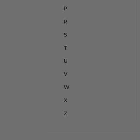
P
R
S
T
U
V
W
X
Z