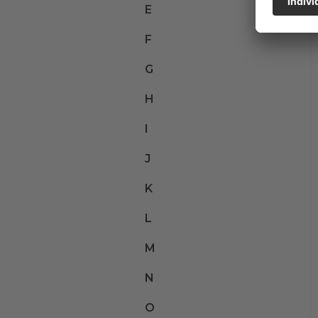
E
F
G
H
I
J
K
L
M
N
O