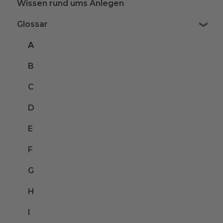
Wissen rund ums Anlegen
Glossar
A
B
C
D
E
F
G
H
I