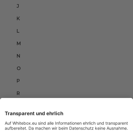
J
K
L
M
N
O
P
R
S
T
U