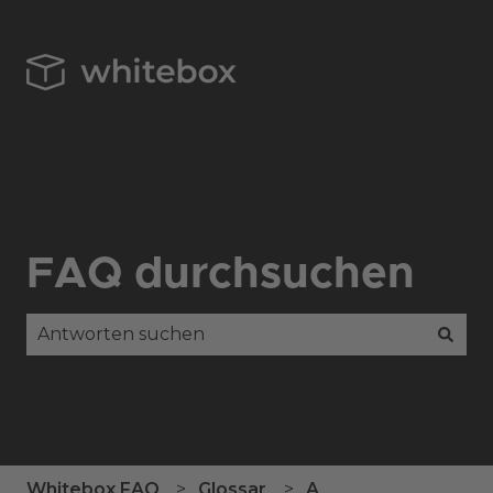
FAQ durchsuchen
Es gibt keine Vorschläge, da das Suchfeld leer is
Whitebox FAQ
Glossar
A