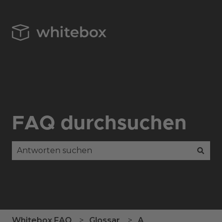
FAQ durchsuchen
Es gibt keine Vorschläge, da das Suchfeld leer is
Whitebox FAQ
Glossar
A