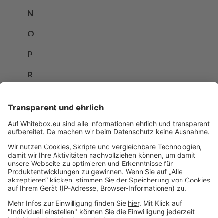
N
O
P
R
S
T
U
V
W
X
Z