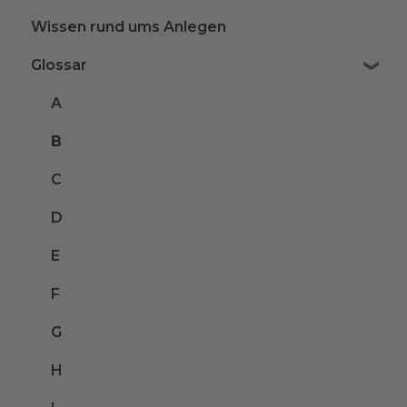
Wissen rund ums Anlegen
Glossar
A
B
C
D
E
F
G
H