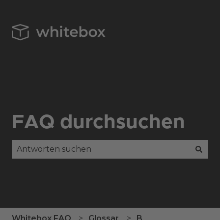
FAQ durchsuchen
Es gibt keine Vorschläge, da das Suchfeld leer is
Whitebox FAQ
Glossar
B