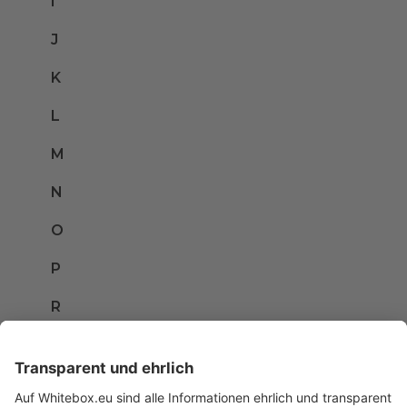
I
J
K
L
M
N
O
P
R
S
T