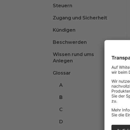
Steuern
Zugang und Sicherheit
Kündigen
Beschwerden
Wissen rund ums
Anlegen
Glossar
A
B
C
D