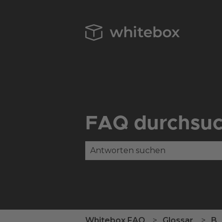
FAQ durchsu
Es gibt keine Vorschläge, da das
Whitebox FAQ
Glossar
B