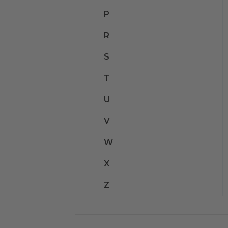
P
R
S
T
U
V
W
X
Z