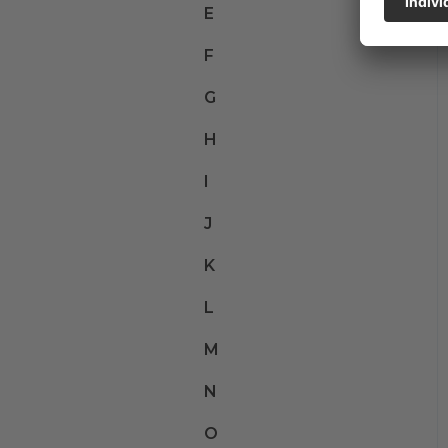
E
F
G
H
I
J
K
L
M
N
O