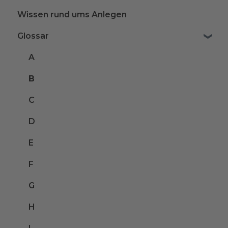
Wissen rund ums Anlegen
Glossar
A
B
C
D
E
F
G
H