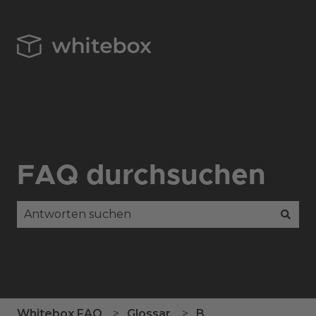
FAQ durchsuchen
Es gibt keine Vorschläge, da das Suchfeld leer is
Whitebox FAQ
Glossar
B