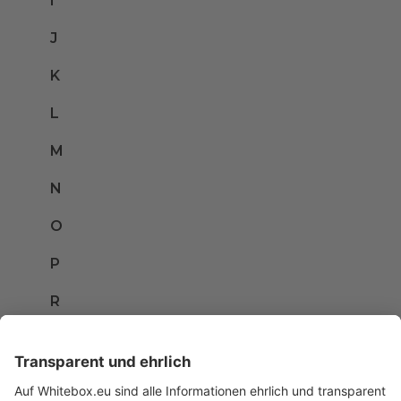
I
J
K
L
M
N
O
P
R
S
T