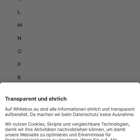
L
M
N
O
P
R
S
T
U
V