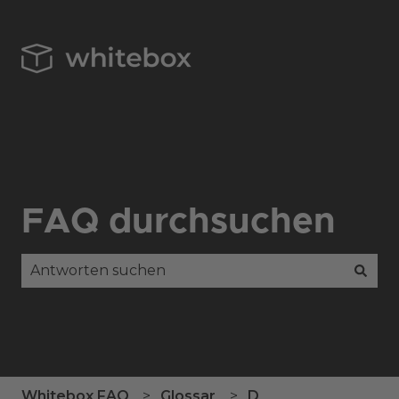
FAQ durchsuchen
Es gibt keine Vorschläge, da das Suchfeld leer is
Whitebox FAQ
Glossar
D