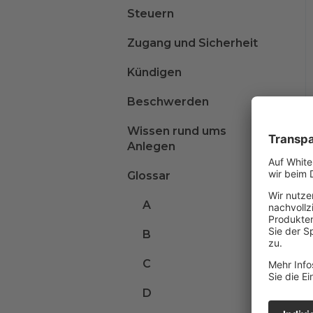
Steuern
Zugang und Sicherheit
Kündigen
Beschwerden
Wissen rund ums
Anlegen
Glossar
A
B
C
D