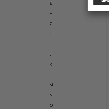
E
F
G
H
I
J
K
L
M
N
O