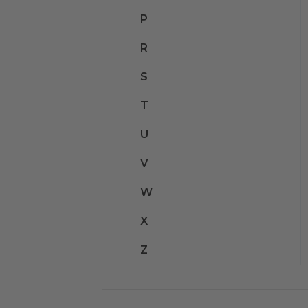
P
R
S
T
U
V
W
X
Z