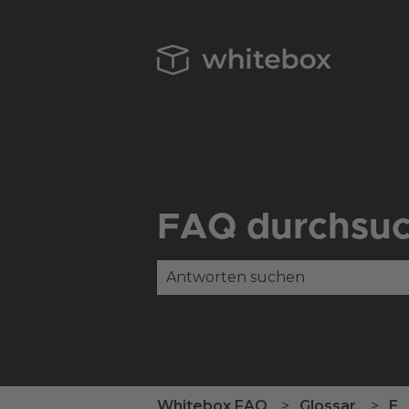
FAQ durchsu
Es gibt keine Vorschläge, da das
Whitebox FAQ
Glossar
E