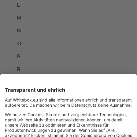
L
M
N
O
P
R
S
T
U
V
W