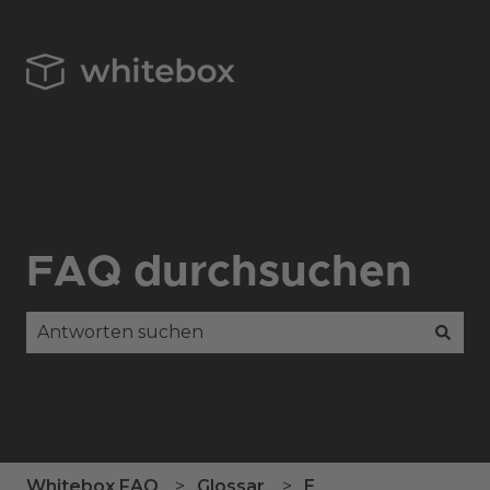
FAQ durchsuchen
Es gibt keine Vorschläge, da das Suchfeld leer is
Whitebox FAQ
Glossar
E