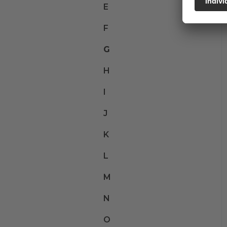
E
F
G
H
I
J
K
L
M
N
O