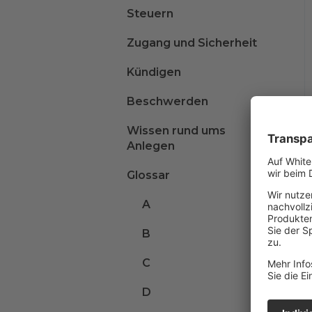
Steuern
Zugang und Sicherheit
Kündigen
Beschwerden
Wissen rund ums
Anlegen
Glossar
A
B
C
D