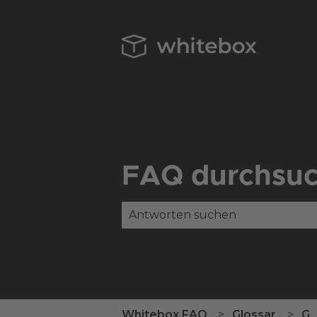
FAQ durchsu
Es gibt keine Vorschläge, da das
Whitebox FAQ
Glossar
G