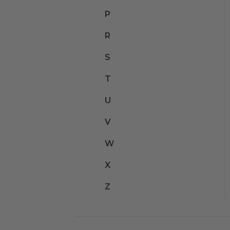
P
R
S
T
U
V
W
X
Z