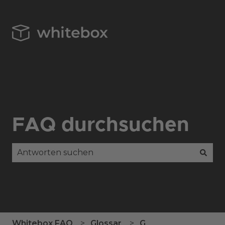
FAQ durchsuchen
Es gibt keine Vorschläge, da das Suchfeld leer is
Whitebox FAQ
Glossar
G