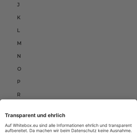
J
K
L
M
N
O
P
R
S
T
U