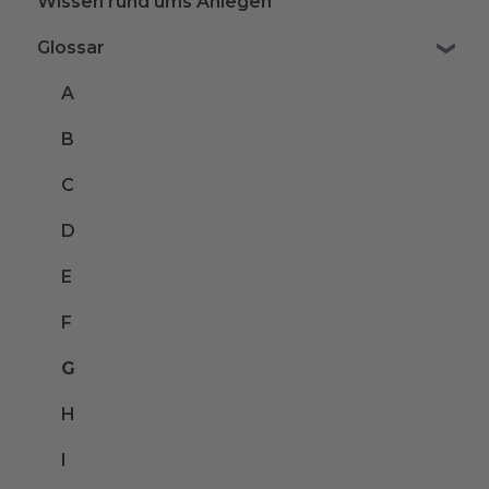
Wissen rund ums Anlegen
Glossar
A
B
C
D
E
F
G
H
I