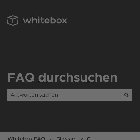
FAQ durchsuchen
Es gibt keine Vorschläge, da das Suchfeld leer is
Whitebox FAQ
Glossar
G