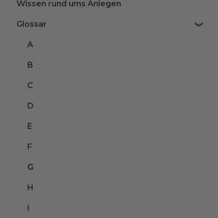
Wissen rund ums Anlegen
Glossar
A
B
C
D
E
F
G
H
I