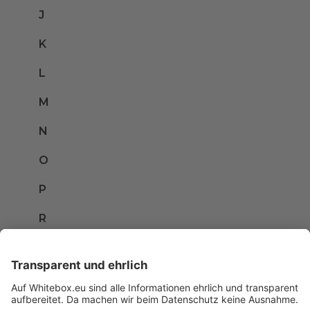
J
K
L
M
N
O
P
R
S
T
U