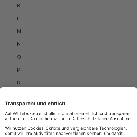
K
L
M
N
O
P
R
S
T
U
V