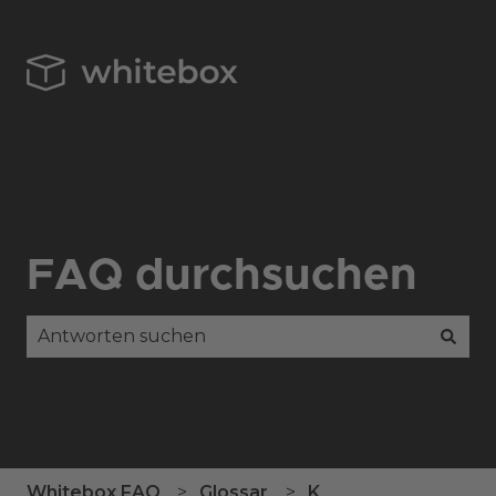
FAQ durchsuchen
Es gibt keine Vorschläge, da das Suchfeld leer is
Whitebox FAQ
Glossar
K