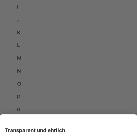
I
J
K
L
M
N
O
P
R
S
T