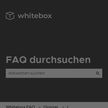
FAQ durchsuchen
Es gibt keine Vorschläge, da das Suchfeld leer is
Whitebox FAQ
Glossar
L