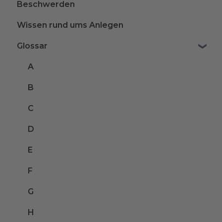
Beschwerden
Wissen rund ums Anlegen
Glossar
A
B
C
D
E
F
G
H