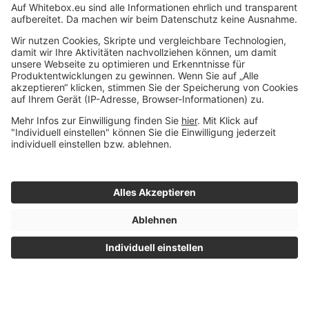
U
V
W
X
Z
Impressum
© 2015 - 2026 Whitebox
|
Datenschutz
- Alle Rechte
|
Nutzungsbedingungen
vorbehalten