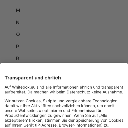
M
N
O
P
R
S
T
U
V
W