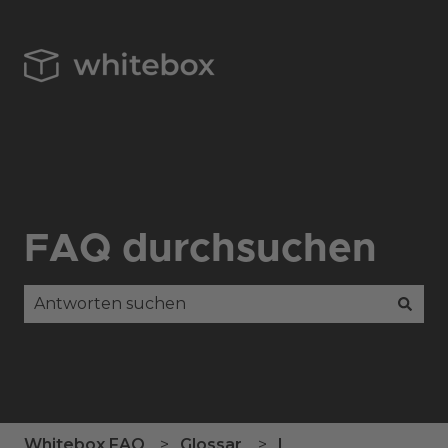
FAQ durchsuchen
Es gibt keine Vorschläge, da das Suchfeld leer is
Whitebox FAQ
Glossar
L