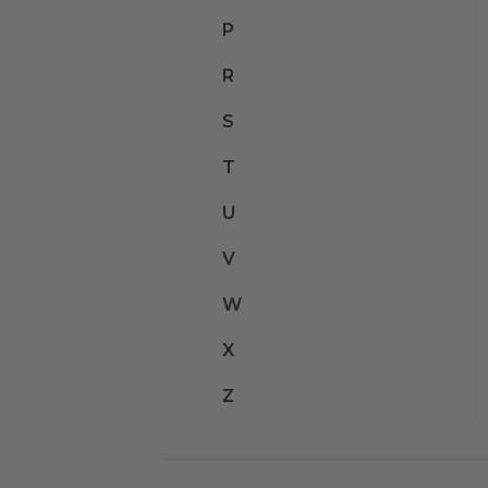
P
R
S
T
U
V
W
X
Z