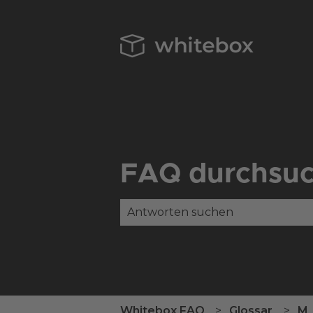
FAQ durchsu
Es gibt keine Vorschläge, da das
Whitebox FAQ
Glossar
M