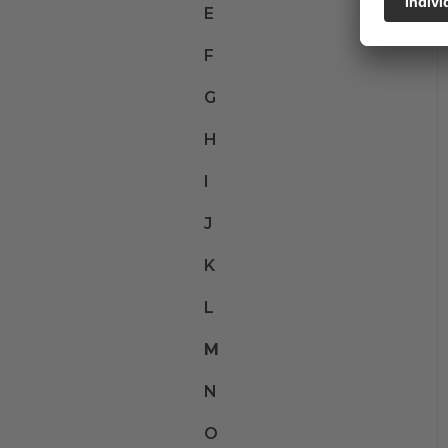
E
F
G
H
I
J
K
L
M
N
O