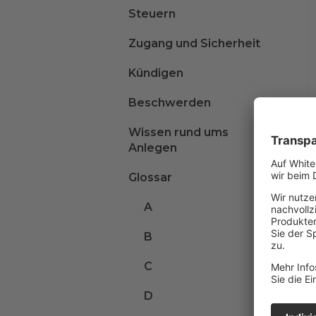
Steuern
Zugang und Sicherheit
Kündigen
Beschwerden
Wissen rund ums
Anlegen
Glossar
A
B
C
D