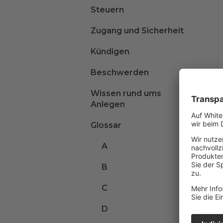
Steuern
Zugang und Sicherheit
Kündigen
Beschwerden
Wissen rund ums
Anlegen
Glossar
A
B
C
D