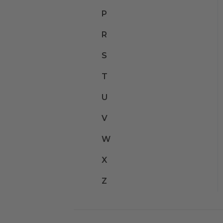
P
R
S
T
U
V
W
X
Z