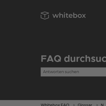
FAQ durchsu
Es gibt keine Vorschläge, da das
Whitebox FAQ
Glossar
N