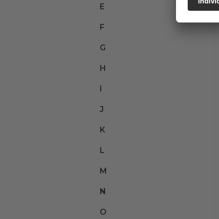
E
F
G
H
I
J
K
L
M
N
O