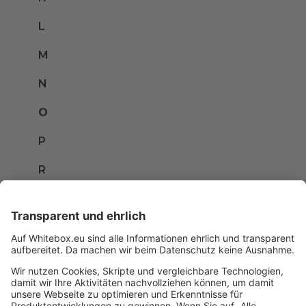
L
M
N
O
P
R
S
T
U
V