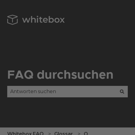
FAQ durchsuchen
Es gibt keine Vorschläge, da das Suchfeld leer is
Whitebox FAQ
Glossar
O