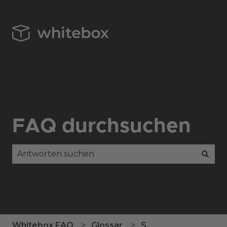
FAQ durchsuchen
Es gibt keine Vorschläge, da das Suchfeld leer is
Whitebox FAQ
Glossar
S