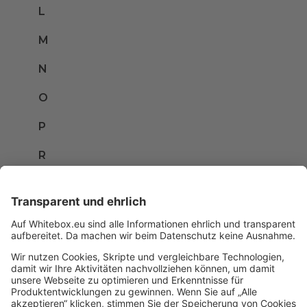
L
M
N
O
P
R
S
T
U
V
W