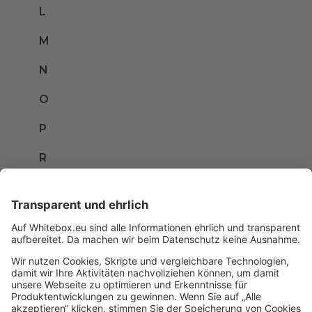
L
M
N
O
P
R
S
T
U
V
W