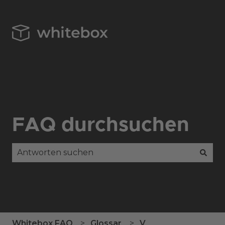
FAQ durchsuchen
Es gibt keine Vorschläge, da das Suchfeld leer is
Whitebox FAQ
Glossar
V