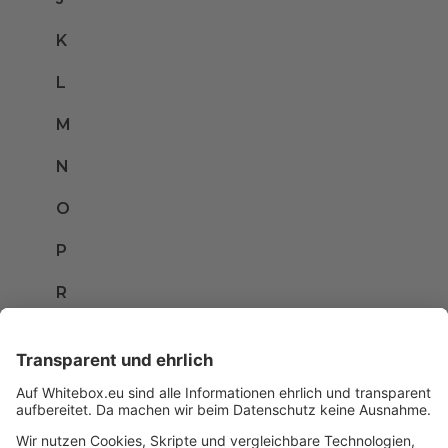
K
L
M
N
O
P
R
S
T
U