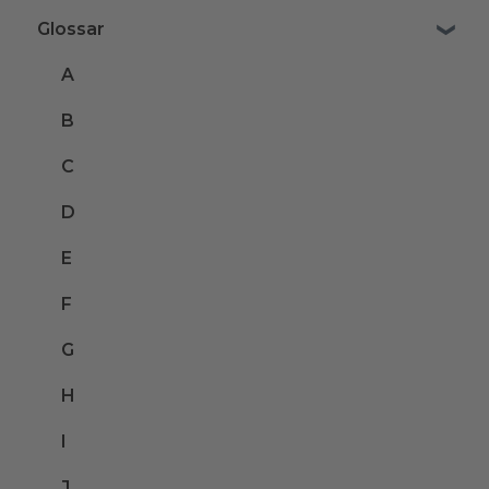
Glossar
A
B
C
D
E
F
G
H
I
J