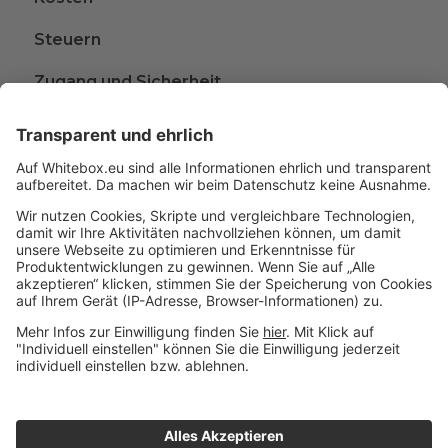
Steuern
Zugang und Sicherheit
Kündigen
Beschwerden
Wissen rund ums Anlegen
Glossar
A
B
C
D
Impressum
© 2015 - 2026 Whitebox
|