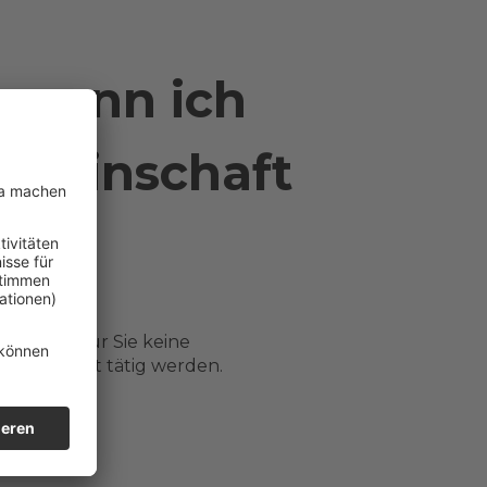
, wenn ich
emeinschaft
nn wird für Sie keine
 auch nicht tätig werden.