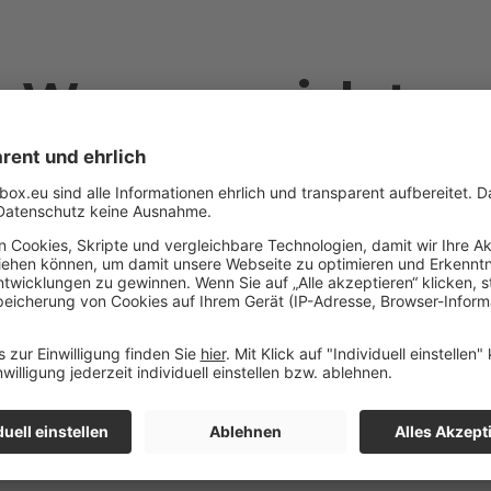
Was muss ich tun
keiner Religionsg
angehöre?
Wenn Sie keiner Religionsgemeinschaft angehören, da
Kirchensteuer einbehalten. Diesbezüglich müssen Sie