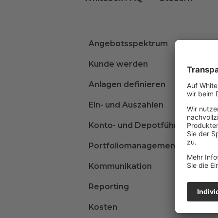
Angebotsspektrum
Kunde werden
Anlagen definieren
Ein- und Auszahlen
Konto- und Depotführung
Portfoliomanagement
Kommunikation
Reporting
Kosten