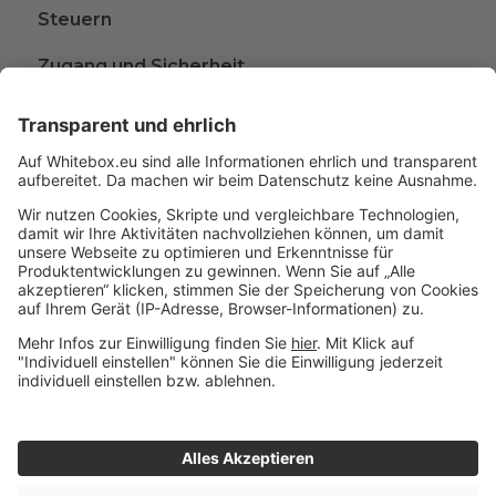
Steuern
Zugang und Sicherheit
Kündigen
Beschwerden
Wissen rund ums Anlegen
Glossar
A
B
C
D
Impressum
© 2015 - 2026 Whitebox
|
Datenschutz
- Alle Rechte
|
E