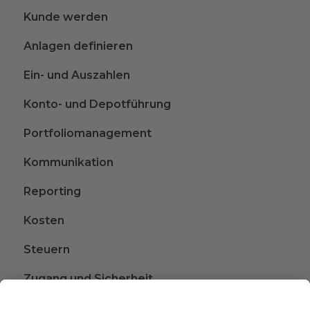
Kunde werden
Anlagen definieren
Ein- und Auszahlen
Konto- und Depotführung
Portfoliomanagement
Kommunikation
Reporting
Kosten
Steuern
Zugang und Sicherheit
Kündigen