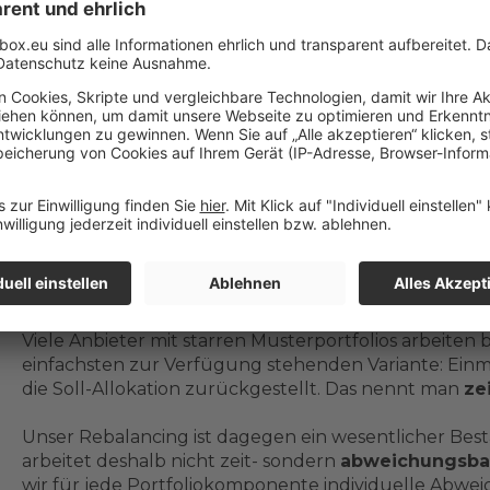
riskanteren Aktien wertmäßig 60% Ihres Portfolios a
40% - Ihre ursprünglich gewünschte Risikogewichtung 
nicht mehr gegeben, Sie tragen plötzlich ein deutlich 
Durch das sogenannte Rebalancing wird der ursprü
wieder hergestellt. Wissenschaftliche Studien haben 
rebalanced werden, nicht nur dem gewünschten Risi
auch eine bessere Rendite aufweisen. Aus diesem Gr
kontinuierlich und passen es an, sobald bestimmte
Zielwerten überschritten werden.
Wie geht Whitebox beim Rebalancing vor?
Viele Anbieter mit starren Musterportfolios arbeiten
einfachsten zur Verfügung stehenden Variante: Einm
die Soll-Allokation zurückgestellt. Das nennt man
ze
Unser Rebalancing ist dagegen ein wesentlicher Besta
arbeitet deshalb nicht zeit- sondern
abweichungsbas
wir für jede Portfoliokomponente individuelle Abwei