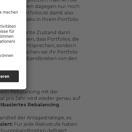
us, die Anleihen dagegen nur noch
Ihres Portfolios ist damit also
höheres Risiko in Ihrem Portfolio.
nglich geplante Zustand dann
nachgewiesen, dass Portfolios, die
ko besser entsprechen, sondern
und überwachen wir Ihr Portfolio
 Abweichungsbandbreiten von den
 beim Rebalancing mit der
al pro Jahr wird wieder genau auf
itbasiertes Rebalancing
.
ndteil der Anlagestrategie, es
iert:
Für jede Risikostufe haben
chungsbandbreiten definiert.