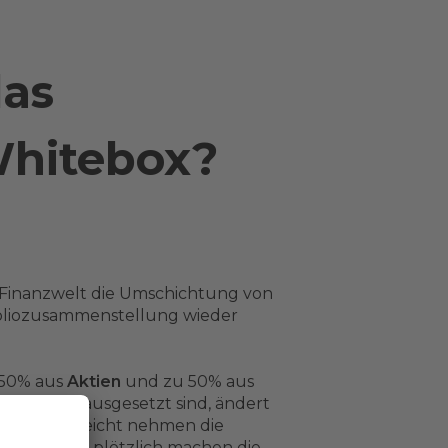
das
Whitebox?
 Finanzwelt die Umschichtung von
oliozusammenstellung wieder
r 50% aus
Aktien
und zu 50% aus
ankungen ausgesetzt sind, ändert
 Zeit: Vielleicht nehmen die
lieren. Und plötzlich machen die