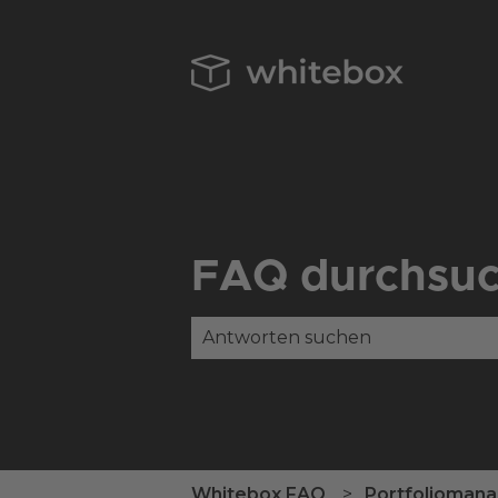
FAQ durchsu
Es gibt keine Vorschläge, da das
Whitebox FAQ
Portfolioman