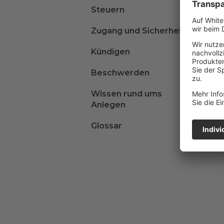
Steuern
Zugang und Sicherheit
Kündigen
Beschwerden
Wissen rund ums
Anlegen
Glossar
A
B
C
D