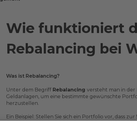
Wie funktioniert 
Rebalancing bei 
Was ist Rebalancing?
Unter dem Begriff
Rebalancing
versteht man in der
Geldanlagen, um eine bestimmte gewünschte Portf
herzustellen.
Ein Beispiel: Stellen Sie sich ein Portfolio vor, dass zu
Anleihen
besteht. Da die Märkte kontinuierlich Schw
sich diese Zusammensetzung Ihres Portfolios über die
Aktien an Wert zu, während die Anleihen an Wert ver