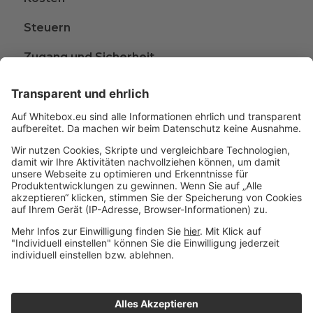
Steuern
Zugang und Sicherheit
Kündigen
Beschwerden
Wissen rund ums Anlegen
Glossar
A
B
C
D
Impressum
© 2015 - 2026 Whitebox
|