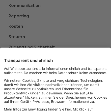
Kommunikation
Reporting
Kosten
Steuern
Zugang und Sicherheit
Kündigen
Beschwerden
Wissen rund ums Anlegen
Glossar
A
B