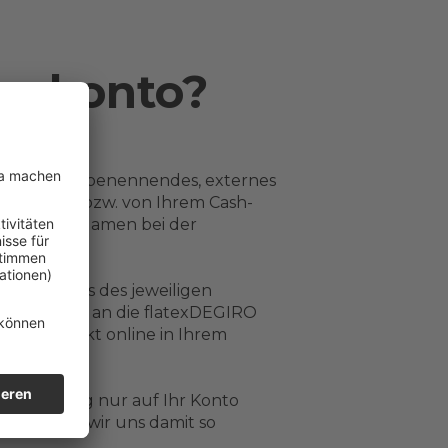
enzkonto?
röffnung zu benennendes, externes
en auf Ihr bzw. von Ihrem Cash-
 in Ihrem Namen bei der
s Inhabers des jeweiligen
hem Auftrag an die flatexDEGIRO
n Sie direkt online in Ihrem
nsverwaltung nur auf Ihr Konto
fe machen wir uns damit so