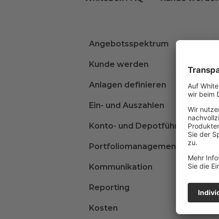
Angebotsspektrum
Kunde werden
Anlagen definieren
Ein- und Auszahlen
Konto- und Depotführung
Portfoliomanagement
Kommunikation
Reporting
Kosten