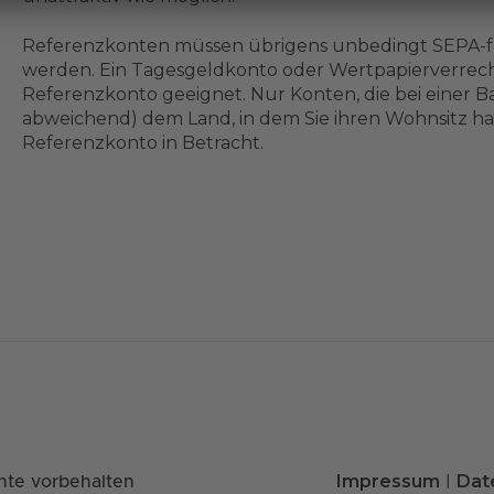
Referenzkonten müssen übrigens unbedingt SEPA-fäh
werden. Ein Tagesgeldkonto oder Wertpapierverrechn
Referenzkonto geeignet. Nur Konten, die bei einer Ba
abweichend) dem Land, in dem Sie ihren Wohnsitz h
Referenzkonto in Betracht.
Impressum
Dat
hte vorbehalten
|