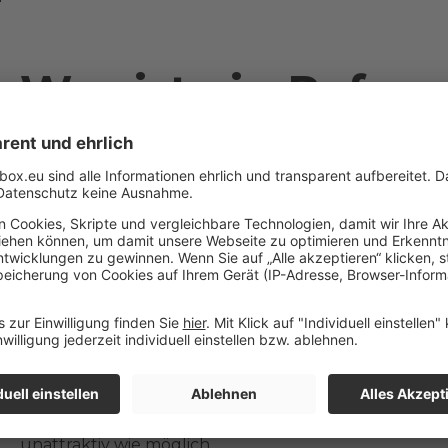
Was ist ein Refer
Ein Referenzkonto ist ein von Ihnen bei der Kontoe
Cash-Konto, über das sämtliche Ein- und Auszahlung
Konto erfolgen, das wir im Rahmen unseres Angebots
flatexDEGIRO Bank AG eröffnet haben.
Das Referenzkonto muss zwingend auf den Namen de
Whitebox-Accounts lauten und ist nur mit schriftlic
Bank AG abzuändern. Das dafür nötige Formular finde
Account.
So ist sichergestellt, dass Gelder aus Ihrer Vermöge
transferiert werden können - auch für Hacker-Angrif
unattraktiv wie möglich.