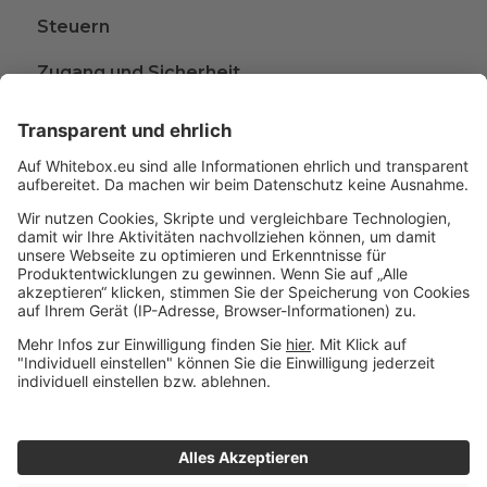
Steuern
Zugang und Sicherheit
Kündigen
Beschwerden
Wissen rund ums Anlegen
Glossar
A
B
C
D
Impressum
© 2015 - 2026 Whitebox
|
Datenschutz
- Alle Rechte
|
E