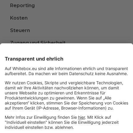
Reporting
Kosten
Steuern
Zugang und Sicherheit
Kündigen
Beschwerden
Wissen rund ums Anlegen
Glossar
A
B
C