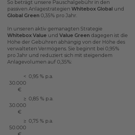
So beträgt unsere Pauschalgebühr in den
passiven Anlagestrategien
Whitebox Global
und
Global Green
0,35% pro Jahr.
In unseren aktiv gemanagten Strategie
Whitebox Value
und
Value Green
dagegen ist die
Höhe der Gebühren abhängig von der Höhe des
verwalteten Vermögens. Sie beginnt bei 0,95%
pro Jahr und reduziert sich mit steigendem
Anlagevolumen auf 0,35%:
<
0,95 % p.a.
30.000
€
≥
0,85 % p.a.
30.000
€
≥
0,75 % p.a.
50.000
€