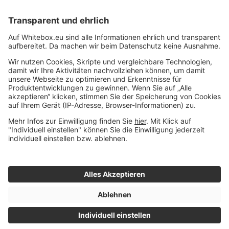
Kündigen
Beschwerden
Wissen rund ums Anlegen
Glossar
A
B
C
D
Impressum
© 2015 - 2026 Whitebox
|
Datenschutz
- Alle Rechte
|
E
Nutzungsbedingungen
vorbehalten
F