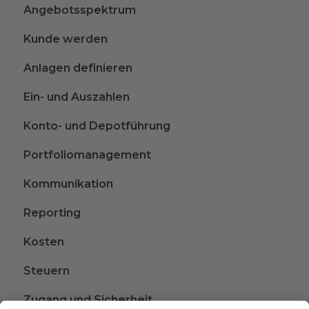
Angebotsspektrum
Kunde werden
Anlagen definieren
Ein- und Auszahlen
Konto- und Depotführung
Portfoliomanagement
Kommunikation
Reporting
Kosten
Steuern
Zugang und Sicherheit