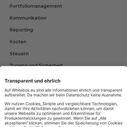
Portfoliomanagement
Kommunikation
Reporting
Kosten
Steuern
Zugang und Sicherheit
Kündigen
Beschwerden
Wissen rund ums Anlegen
Glossar
A