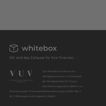
Wir sind das Zuhause für Ihre Finanzen.
Die Whitebox GmbH ist ein
Wertpapier­institut mit Erlaubnis
der Bundes­anstalt für Finanz­
dienstleistungs­aufsicht (BaFin) zur
Erbringung der Finanz­portfolio­verwaltung gemäß §2 Abs. 2
Nr. 9 Wertpapier­instituts­gesetz (WpIG).