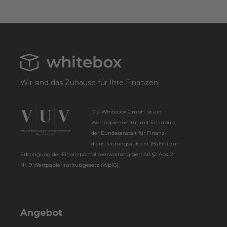
Wir sind das Zuhause für Ihre Finanzen.
Die Whitebox GmbH ist ein
Wertpapier­institut mit Erlaubnis
der Bundes­anstalt für Finanz­
dienstleistungs­aufsicht (BaFin) zur
Erbringung der Finanz­portfolio­verwaltung gemäß §2 Abs. 2
Nr. 9 Wertpapier­instituts­gesetz (WpIG).
Angebot