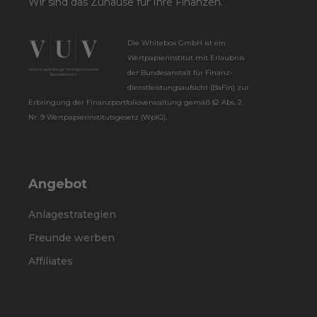
Wir sind das Zuhause für Ihre Finanzen.
Die Whitebox GmbH ist ein
Wertpapier­institut mit Erlaubnis
der Bundes­anstalt für Finanz­
dienstleistungs­aufsicht (BaFin) zur
Erbringung der Finanz­portfolio­verwaltung gemäß §2 Abs. 2
Nr. 9 Wertpapier­instituts­gesetz (WpIG).
Angebot
Anlagestrategien
Freunde werben
Affiliates